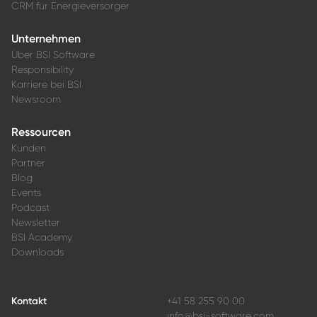
CRM für Energieversorger
Unternehmen
Über BSI Software
Responsibility
Karriere bei BSI
Newsroom
Ressourcen
Kunden
Partner
Blog
Events
Podcast
Newsletter
BSI Academy
Downloads
Kontakt
+41 58 255 90 00
info@bsi-software.com