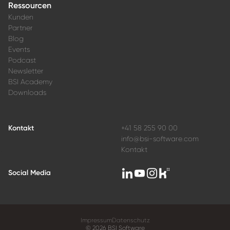
Ressourcen
Kunden
Partner
Blog
Events
Podcast
Newsletter
BSI Academy
Downloads
Kontakt
+41 58 255 90 00
info@bsi-software.com
Kontakt
Social Media
Impressum
Datenschutz
© 2026 BSI Software