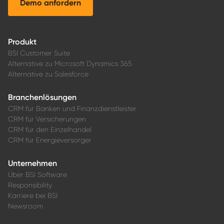
Demo anfordern
Produkt
BSI Customer Suite
Alternative zu Microsoft Dynamics 365
Alternative zu Salesforce
Branchenlösungen
CRM für Banken und Finanzdienstleister
CRM für Versicherungen
CRM für den Einzelhandel
CRM für Energieversorger
Unternehmen
Über BSI Software
Responsibility
Karriere bei BSI
Newsroom